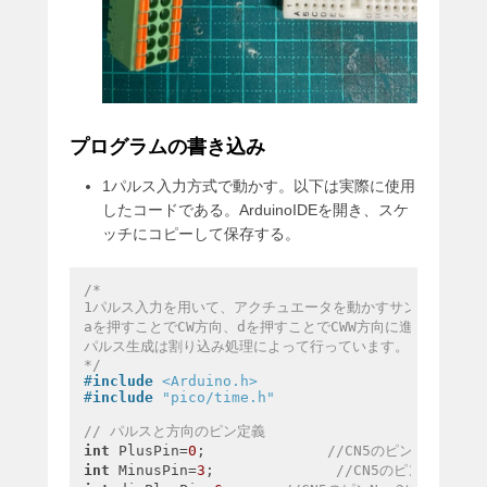
プログラムの書き込み
1パルス入力方式で動かす。以下は実際に使用
したコードである。ArduinoIDEを開き、スケ
ッチにコピーして保存する。
/*

1パルス入力を用いて、アクチュエータを動かすサンプルプログ
aを押すことでCW方向、dを押すことでCWW方向に進みます。s
パルス生成は割り込み処理によって行っています。

*/
#
include
<Arduino.h>
#
include
"pico/time.h"
// パルスと方向のピン定義
int
 PlusPin=
0
;              
//CN5のピンNo.1に接
int
 MinusPin=
3
;              
//CN5のピンNo.13に