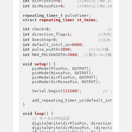
int
 dirPlusPin=
6
;      
//CN5のピンNo.2に接続（DI
int
 dirMinusPin=
9
;     
//CN5のピンNo.14に接続（DI
repeating_timer_t
struct
repeating_timer
st_tm1ms
;
int
 check=
0
;                        
//パルスのON
int
 direction_flag=
1
;           
//方向決定用
int
 DoesStop=
0
;                 
//止めるかどうか
int
 default_intvl_us=
6000
int
 pulse_width=
2000
;       
//パルス幅　正ならCW
int
 MAX_PULSEWIDTH=
2000
;  
//最大パルス幅　これ以上
void
setup
()
{

    pinMode(PlusPin, OUTPUT);

    pinMode(MinusPin, OUTPUT);

    pinMode(dirPlusPin, OUTPUT);

    pinMode(dirMinusPin, OUTPUT);

    Serial.begin(
115200
);         
// シリアル通
    add_repeating_timer_us(default_intvl_us, G
}

void
loop
()
{

// モータの方向設定
    digitalWrite(dirPlusPin, direction_flag);

    digitalWrite(dirMinusPin, !direction_flag);