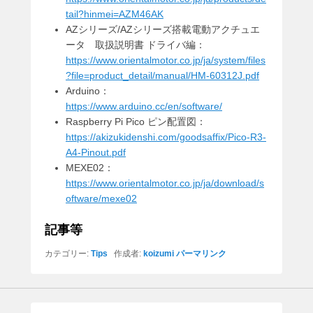
tail?hinmei=AZM46AK
AZシリーズ/AZシリーズ搭載電動アクチュエ
ータ 取扱説明書 ドライバ編：
https://www.orientalmotor.co.jp/ja/system/files
?file=product_detail/manual/HM-60312J.pdf
Arduino：
https://www.arduino.cc/en/software/
Raspberry Pi Pico ピン配置図：
https://akizukidenshi.com/goodsaffix/Pico-R3-
A4-Pinout.pdf
MEXE02：
https://www.orientalmotor.co.jp/ja/download/s
oftware/mexe02
記事等
カテゴリー:
Tips
作成者:
koizumi
パーマリンク