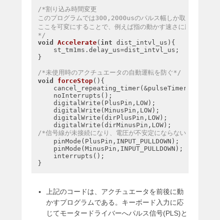
/*割り込み時間変更　

このプログラムでは300,2000usのパルス幅しか取らないが、

ここを可変にすることで、例えば指の動かす速さに応じてアクチ
*/
void
Accelerate
(
int
 dist_intvl_us)
{

    st_tm1ms.delay_us=dist_intvl_us;

}

/*未使用時のアクチュエータの自動運転を防ぐ*/
void
forceStop
()
{

    cancel_repeating_timer(&pulseTimer);

    noInterrupts();

    digitalWrite(PlusPin,LOW);

    digitalWrite(MinusPin,LOW);

    digitalWrite(dirPlusPin,LOW);

/*信号線が未接続になり、電圧が不安定にならないように、何も
    pinMode(PlusPin,INPUT_PULLDOWN);

    pinMode(MinusPin,INPUT_PULLDOWN);

    interrupts();

上記のコードは、アクチュエータを前後に動
かすプログラムである。キーボード入力に応
じてモータードライバーへパルス信号(PLS)と