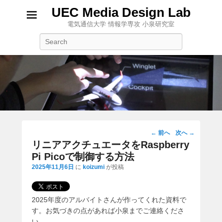
UEC Media Design Lab
電気通信大学 情報学専攻 小泉研究室
検
索
投
←
前へ
次へ
→
稿
リニアアクチュエータをRaspberry
ナ
Pi Picoで制御する方法
ビ
2025年11月6日
に
koizumi
が投稿
ゲ
ー
シ
2025年度のアルバイトさんが作ってくれた資料で
ョ
す。お気づきの点があれば小泉までご連絡くださ
ン
い。