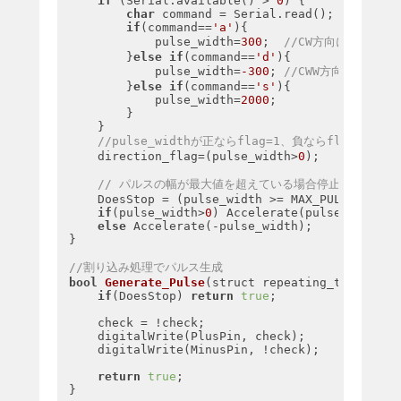
if
 (Serial.available() > 
0
) {

char
 command = Serial.read();

if
(command==
'a'
){

            pulse_width=
300
;  
//CW方向に移動
        }
else
if
(command==
'd'
){

            pulse_width=
-300
; 
//CWW方向に移動
        }
else
if
(command==
's'
){

            pulse_width=
2000
; 

        }

    }

//pulse_widthが正ならflag=1、負ならflag=0
    direction_flag=(pulse_width>
0
);

// パルスの幅が最大値を超えている場合停止
    DoesStop = (pulse_width >= MAX_PULSEWIDTH);
if
(pulse_width>
0
) Accelerate(pulse_width);

else
 Accelerate(-pulse_width);

}

//割り込み処理でパルス生成
bool
Generate_Pulse
(struct repeating_timer *t)
if
(DoesStop) 
return
true
;

    check = !check;

    digitalWrite(PlusPin, check);

    digitalWrite(MinusPin, !check);

return
true
;

}
