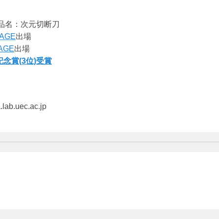
品名：次元切断刀
TAGE
出場
AGE
出場
念賞(3位)受賞
lab.uec.ac.jp