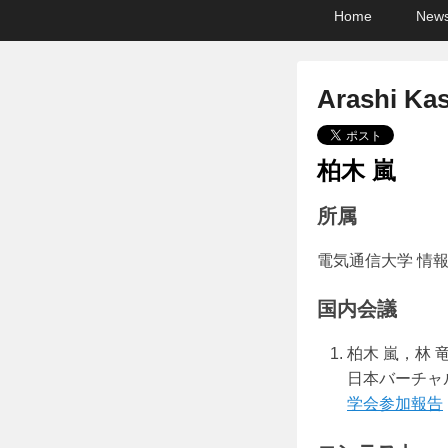
メ
メ
サ
Home
New
イ
イ
ブ
ン
ン
コ
メ
コ
ン
Arashi Ka
ニ
ン
テ
ュ
テ
ン
2
ー
ン
ツ
0
柏木 嵐
ツ
へ
2
へ
移
4
所属
移
動
年
動
電気通信大学 情報
4
月
国内会議
1
9
柏木 嵐，林
日
日本バーチャルリ
に
学会参加報告
K
a