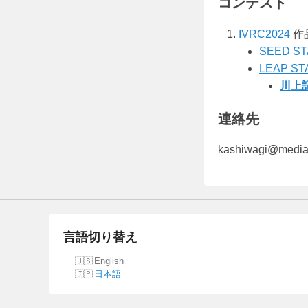
コンテスト
s
h
IVRC2024
作
i
SEED S
w
LEAP ST
a
川上記
g
i
連絡先
A
r
kashiwagi@media.
a
s
h
i
が
言語切り替え
投
English
稿
日本語