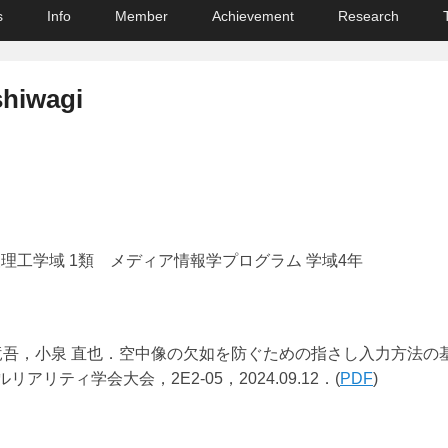
s
Info
Member
Achievement
Research
shiwagi
理工学域 1類 メディア情報学プログラム 学域4年
 竜吾，小泉 直也．空中像の欠如を防ぐための指さし入力方法の
アリティ学会大会，2E2-05，2024.09.12．(
PDF
)